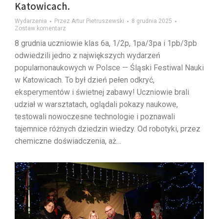
Katowicach.
Wydarzenia
Przez
Artur Pietruszewski
8 grudnia 2025
Zostaw komentarz
8 grudnia uczniowie klas 6a, 1/2p, 1pa/3pa i 1pb/3pb
odwiedzili jedno z największych wydarzeń
popularnonaukowych w Polsce — Śląski Festiwal Nauki
w Katowicach. To był dzień pełen odkryć,
eksperymentów i świetnej zabawy! Uczniowie brali
udział w warsztatach, oglądali pokazy naukowe,
testowali nowoczesne technologie i poznawali
tajemnice różnych dziedzin wiedzy. Od robotyki, przez
chemiczne doświadczenia, aż…