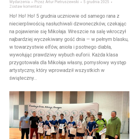
Wydarzenia
Przez
Artur Pietruszewski
5 grudnia 2025
Zostaw komentarz
Ho! Ho! Ho! 5 grudnia uczniowie od samego rana z
niecierpliwością nasłuchiwali dzwoneczków, czekając
na pojawienie się Mikołaja. Wreszcie na salę wkroczył
najbardziej wyczekiwany gość dnia — w pełnym blasku,
w towarzystwie elfów, anioła i psotnego diabła,
wywołując prawdziwy wybuch euforii. Każda klasa
przygotowała dla Mikołaja własny, pomysłowy występ
artystyczny, który wprowadził wszystkich w
świąteczny…