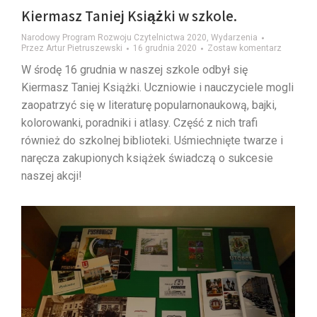
Kiermasz Taniej Książki w szkole.
Narodowy Program Rozwoju Czytelnictwa 2020
,
Wydarzenia
Przez
Artur Pietruszewski
16 grudnia 2020
Zostaw komentarz
W środę 16 grudnia w naszej szkole odbył się
Kiermasz Taniej Książki. Uczniowie i nauczyciele mogli
zaopatrzyć się w literaturę popularnonaukową, bajki,
kolorowanki, poradniki i atlasy. Część z nich trafi
również do szkolnej biblioteki. Uśmiechnięte twarze i
naręcza zakupionych książek świadczą o sukcesie
naszej akcji!