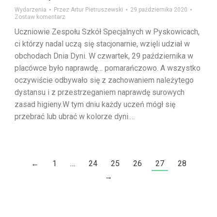
Wydarzenia
Przez
Artur Pietruszewski
29 października 2020
Zostaw komentarz
Uczniowie Zespołu Szkół Specjalnych w Pyskowicach,
ci którzy nadal uczą się stacjonarnie, wzięli udział w
obchodach Dnia Dyni. W czwartek, 29 października w
placówce było naprawdę… pomarańczowo. A wszystko
oczywiście odbywało się z zachowaniem należytego
dystansu i z przestrzeganiem naprawdę surowych
zasad higieny.W tym dniu każdy uczeń mógł się
przebrać lub ubrać w kolorze dyni.…
←
1
…
24
25
26
27
28
→