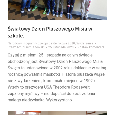
Światowy Dzień Pluszowego Misia w
szkole.
Narodowy Program Rozwoju Czytelnictwa 2020
,
Wydarzenia
Przez
Artur Pietruszewski
25 listopada 2020
Zostaw komentarz
Czytaj z misiem! 25 listopada na całym świecie
obchodzony jest Światowy Dzień Pluszowego Misia.
Święto to ustanowiono w 2002 roku, dokładnie w setną
rocznicę powstania maskotki. Historia pluszaka wiąże
się z wydarzeniem, które miało miejsce w 1902 r.
Wtedy to prezydent USA Theodore Roosevelt –
zapalony myśliwy – nie dopuścił do zestrzelenia
małego niedźwiadka. Wykorzystano…