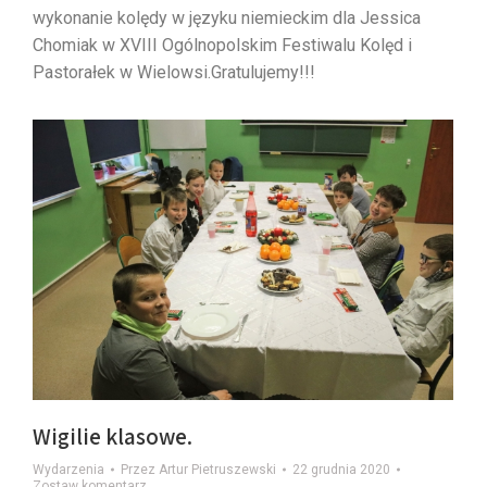
wykonanie kolędy w języku niemieckim dla Jessica
Chomiak w XVIII Ogólnopolskim Festiwalu Kolęd i
Pastorałek w Wielowsi.Gratulujemy!!!
Wigilie klasowe.
Wydarzenia
Przez
Artur Pietruszewski
22 grudnia 2020
Zostaw komentarz