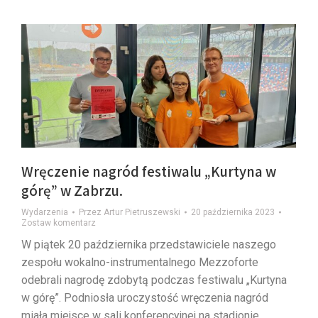
Wręczenie nagród festiwalu „Kurtyna w
górę” w Zabrzu.
Wydarzenia
Przez
Artur Pietruszewski
20 października 2023
Zostaw komentarz
W piątek 20 października przedstawiciele naszego
zespołu wokalno-instrumentalnego Mezzoforte
odebrali nagrodę zdobytą podczas festiwalu „Kurtyna
w górę”. Podniosła uroczystość wręczenia nagród
miała miejsce w sali konferencyjnej na stadionie