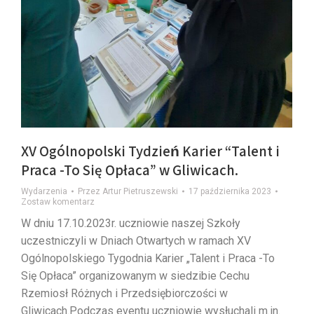
XV Ogólnopolski Tydzień Karier “Talent i
Praca -To Się Opłaca” w Gliwicach.
Wydarzenia
Przez
Artur Pietruszewski
17 października 2023
Zostaw komentarz
W dniu 17.10.2023r. uczniowie naszej Szkoły
uczestniczyli w Dniach Otwartych w ramach XV
Ogólnopolskiego Tygodnia Karier „Talent i Praca -To
Się Opłaca” organizowanym w siedzibie Cechu
Rzemiosł Różnych i Przedsiębiorczości w
Gliwicach.Podczas eventu uczniowie wysłuchali m.in.