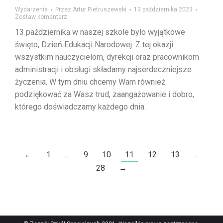
Wydarzenia
Przez
Artur Pietruszewski
13 października 2023
Zostaw komentarz
13 października w naszej szkole było wyjątkowe
święto, Dzień Edukacji Narodowej. Z tej okazji
wszystkim nauczycielom, dyrekcji oraz pracownikom
administracji i obsługi składamy najserdeczniejsze
życzenia. W tym dniu chcemy Wam również
podziękować za Wasz trud, zaangażowanie i dobro,
którego doświadczamy każdego dnia.
←
1
…
9
10
11
12
13
…
28
→