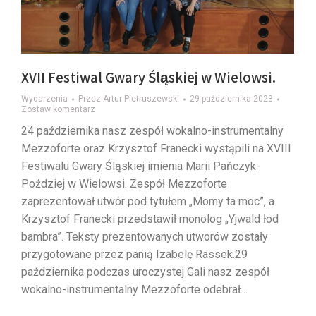
XVII Festiwal Gwary Śląskiej w Wielowsi.
Wydarzenia
Przez
Artur Pietruszewski
29 października 2023
Zostaw komentarz
24 października nasz zespół wokalno-instrumentalny
Mezzoforte oraz Krzysztof Franecki wystąpili na XVIII
Festiwalu Gwary Śląskiej imienia Marii Pańczyk-
Poździej w Wielowsi. Zespół Mezzoforte
zaprezentował utwór pod tytułem „Momy ta moc”, a
Krzysztof Franecki przedstawił monolog „Yjwald łod
bambra”. Teksty prezentowanych utworów zostały
przygotowane przez panią Izabelę Rassek.29
października podczas uroczystej Gali nasz zespół
wokalno-instrumentalny Mezzoforte odebrał…