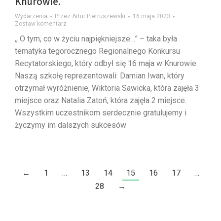
Knurowie.
Wydarzenia
Przez
Artur Pietruszewski
16 maja 2023
Zostaw komentarz
,, O tym, co w życiu najpiękniejsze…” – taka była
tematyka tegorocznego Regionalnego Konkursu
Recytatorskiego, który odbył się 16 maja w Knurowie.
Naszą szkołę reprezentowali: Damian Iwan, który
otrzymał wyróżnienie, Wiktoria Sawicka, która zajęła 3
miejsce oraz Natalia Zatoń, która zajęła 2 miejsce.
Wszystkim uczestnikom serdecznie gratulujemy i
życzymy im dalszych sukcesów
←
1
…
13
14
15
16
17
…
28
→