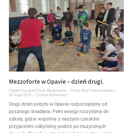
Mezzoforte w Opavie – dzień drugi.
Projekt Visegrad Fund
,
Wydarzenia
Przez
Artur Pietruszewski
30 maja 2023
Zostaw komentarz
Drugi dzień pobytu w Opavie rozpoczęliśmy od
pysznego śniadania. Pełni energii ruszyliśmy do
szkoły, gdzie wspólnie z naszymi czeskimi
przyjaciółmi odbyliśmy podróż po muzycznych