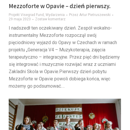
Mezzoforte w Opavie – dzień pierwszy.
Projekt Visegrad Fund
,
Wydarzenia
Przez
Artur Pietruszewski
29 maja 2023
Zostaw komentarz
I nadszedł ten oczekiwany dzień. Zespół wokalno-
instrumentalny Mezzoforte rozpoczął swój
pięciodniowy wyjazd do Opavy w Czechach w ramach
projektu „Generacja V4 – Muzykoterapia, zajęcia
terapeutyczno – integracyjne. Przez pięć dni będziemy
się integrować i muzycznie rozwijać wraz z uczniami
Zakladni Skola w Opavie.Pierwszy dzień pobytu
Mezzoforte w Opavie powoli dobiega końca, więc
możemy go podsumować.…