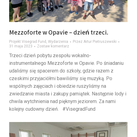
Mezzoforte w Opavie – dzień trzeci.
Projekt Visegrad Fund
,
Wydarzenia
Przez
Artur Pietruszewski
31 maja 2023
Zostaw komentarz
Trzeci dzień pobytu zespołu wokalno-
instrumentalnego Mezzoforte w Opavie. Po śniadaniu
udaliśmy się spacerem do szkoły, gdzie razem z
czeskimi przyjaciółmi bawiliśmy się muzyką. Po
wspólnych zajęciach i obiedzie ruszyliśmy na
zwiedzanie miasta i zakupy pamiątek. Następnie lody i
chwila wytchnienia nad pięknym jeziorem. Za nami
kolejny cudowny dzień. #VisegradFund