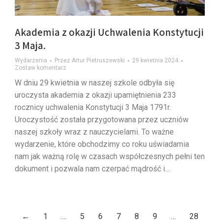
Akademia z okazji Uchwalenia Konstytucji
3 Maja.
Wydarzenia
Przez
Artur Pietruszewski
29 kwietnia 2024
Zostaw komentarz
W dniu 29 kwietnia w naszej szkole odbyła się
uroczysta akademia z okazji upamiętnienia 233
rocznicy uchwalenia Konstytucji 3 Maja 1791r.
Uroczystość została przygotowana przez uczniów
naszej szkoły wraz z nauczycielami. To ważne
wydarzenie, które obchodzimy co roku uświadamia
nam jak ważną rolę w czasach współczesnych pełni ten
dokument i pozwala nam czerpać mądrość i…
←
1
…
5
6
7
8
9
…
28