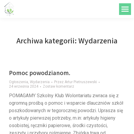
do
treści
Archiwa kategorii:
Wydarzenia
Pomoc powodzianom.
Ogłoszenia
,
Wydarzenia
Przez
Artur Pietruszewski
24 września 2024
Zostaw komentarz
POMAGAMY Szkolny Klub Wolontariatu zwraca się z
ogromną prośbą o pomoc i wsparcie dlauczniów szkół
poszkodowanych w tegorocznej powodzi. Uprasza się
o artykuły pierwszej potrzeby, m.in: artykuły higieny
osobistej, ręczniki papierowe, środki czystości,
zeszyty i przybory piśmienne. Zbiórka trwa od