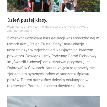
Dzień pustej klasy.
Wydarzenia
Przez
Artur Pietruszewski
5 czerwca 2024
Zostaw komentarz
5 czerwca uczniowie klas edukacji wczesnoszkolnej w
ramach akcji „Dzień Pustej Klasy” mieli okazje
uczestniczyć w zajęciach edukacyjnych na świeżym
powietrzu. Odwiedziliśmy Rodzinny Ogród Działkowy
im „Gwardii Ludowej” oraz rezerwat przyrody „Las
Dąbrowa” w Gliwicach. Nasze zajęcia rozpoczęły sie
zjedzeniem pysznych lodów w otoczeniu śpiewu
ptaków. Potem ruszyliśmy ścieżką edukacyjną w
rezerwacie. Podczas spaceru dowiedzieliśmy…