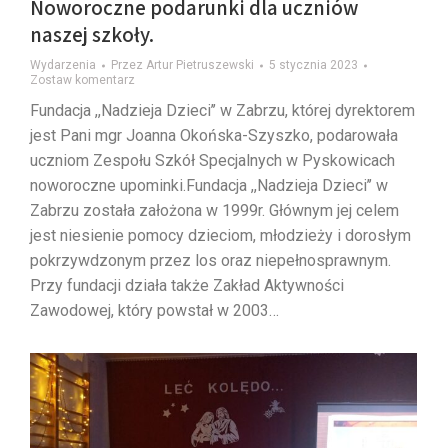
Noworoczne podarunki dla uczniów
naszej szkoły.
Wydarzenia
Przez
Artur Pietruszewski
5 stycznia 2023
Zostaw komentarz
Fundacja ,,Nadzieja Dzieci’’ w Zabrzu, której dyrektorem
jest Pani mgr Joanna Okońska-Szyszko, podarowała
uczniom Zespołu Szkół Specjalnych w Pyskowicach
noworoczne upominki.Fundacja ,,Nadzieja Dzieci’’ w
Zabrzu została założona w 1999r. Głównym jej celem
jest niesienie pomocy dzieciom, młodzieży i dorosłym
pokrzywdzonym przez los oraz niepełnosprawnym.
Przy fundacji działa także Zakład Aktywności
Zawodowej, który powstał w 2003…