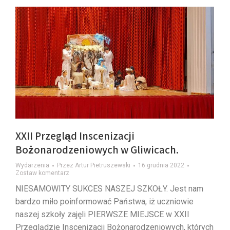
XXII Przegląd Inscenizacji
Bożonarodzeniowych w Gliwicach.
Wydarzenia
Przez
Artur Pietruszewski
16 grudnia 2022
Zostaw komentarz
NIESAMOWITY SUKCES NASZEJ SZKOŁY. Jest nam
bardzo miło poinformować Państwa, iż uczniowie
naszej szkoły zajęli PIERWSZE MIEJSCE w XXII
Przeglądzie Inscenizacji Bożonarodzeniowych, których